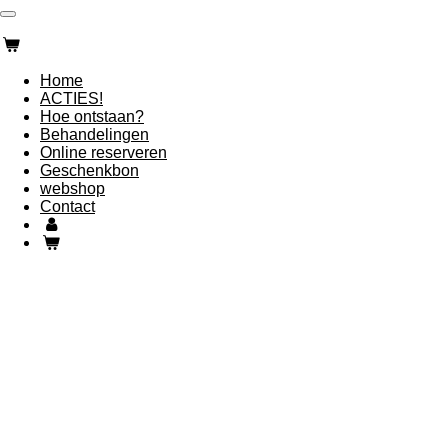
Ga
Esthetiek-Ma-Belle
direct
naar
Esthetiek-Ma-Belle
de
Home
hoofdinhoud
ACTIES!
Hoe ontstaan?
Behandelingen
Online reserveren
Geschenkbon
webshop
Contact