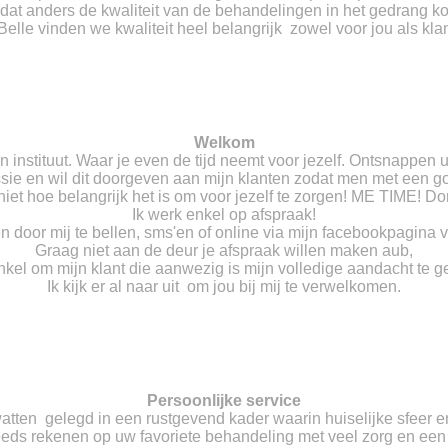
at anders de kwaliteit van de behandelingen in het gedrang k
Belle vinden we kwaliteit heel belangrijk zowel voor jou als klan
Welkom
instituut. Waar je even de tijd neemt voor jezelf. Ontsnappen ui
ssie en wil dit doorgeven aan mijn klanten zodat men met een g
iet hoe belangrijk het is om voor jezelf te zorgen! ME TIME! Don
Ik werk enkel op afspraak!
en door mij te bellen, sms'en of online via mijn facebookpagin
Graag niet aan de deur je afspraak willen maken aub,
enkel om mijn klant die aanwezig is mijn volledige aandacht te g
Ik kijk er al naar uit om jou bij mij te verwelkomen.
Persoonlijke service
watten gelegd in een rustgevend kader waarin huiselijke sfeer 
eeds rekenen op uw favoriete behandeling met veel zorg en een 