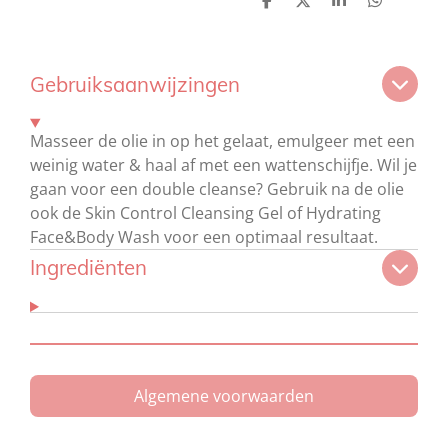
D
D
S
D
e
e
h
e
l
e
a
l
e
l
r
e
n
e
n
Gebruiksaanwijzingen
Masseer de olie in op het gelaat, emulgeer met een
weinig water & haal af met een wattenschijfje. Wil je
gaan voor een double cleanse? Gebruik na de olie
ook de Skin Control Cleansing Gel of Hydrating
Face&Body Wash voor een optimaal resultaat.
Ingrediënten
Algemene voorwaarden