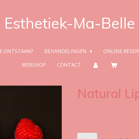
Esthetiek-Ma-Belle
E ONTSTAAN?
BEHANDELINGEN
ONLINE RESE
WEBSHOP
CONTACT
Natural Li
€ 16,50