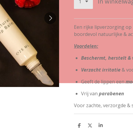
In winkelwa
Een rijke lipverzorging op
boordevol natuurlijke & ac
Voordelen:
Beschermt, herstelt & 
Verzacht irritatie
& vo
Geeft de lippen een
moo
Vrij van
parabenen
Voor zachte, verzorgde & s
D
D
S
e
e
h