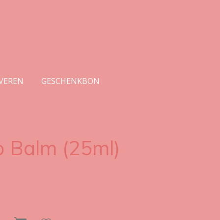
RVEREN
GESCHENKBON
p Balm (25ml)