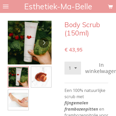
Esthetiek-Ma-Belle
Ga
direct
naar
Body Scrub
de
hoofdinhoud
(150ml)
€ 43,95
In
winkelwage
Een 100% natuurlijke
scrub met
fijngemalen
frambozenpitten
en
frambozenpitolie voor